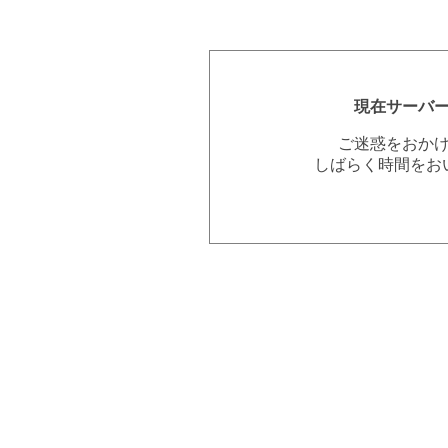
現在サーバ
ご迷惑をおか
しばらく時間をお