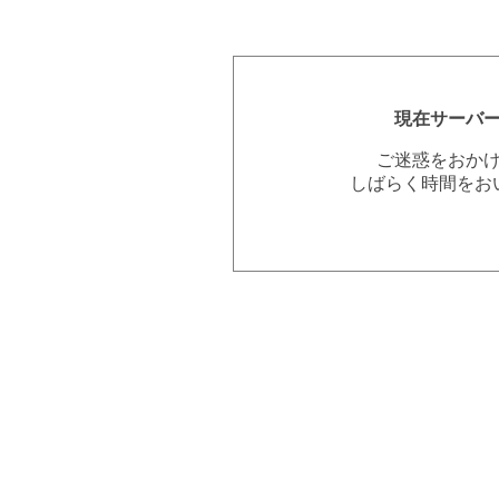
現在サーバ
ご迷惑をおか
しばらく時間をお