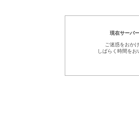
現在サーバ
ご迷惑をおか
しばらく時間をお