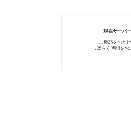
現在サーバ
ご迷惑をおか
しばらく時間をお