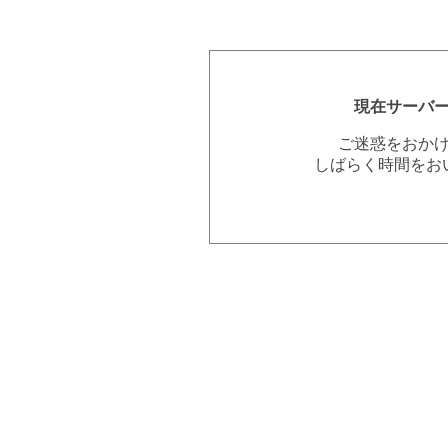
現在サーバ
ご迷惑をおか
しばらく時間をお