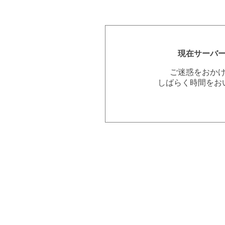
現在サーバ
ご迷惑をおか
しばらく時間をお