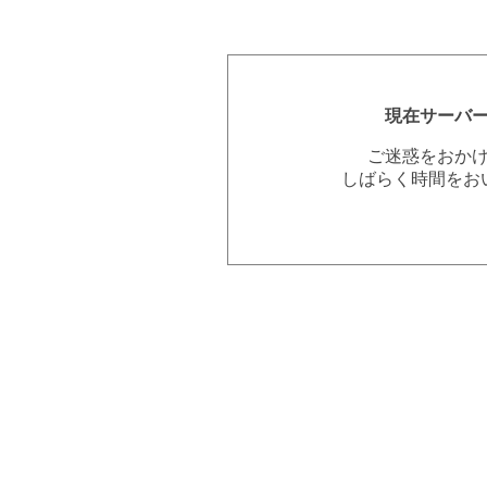
現在サーバ
ご迷惑をおか
しばらく時間をお