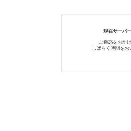
現在サーバ
ご迷惑をおか
しばらく時間をお