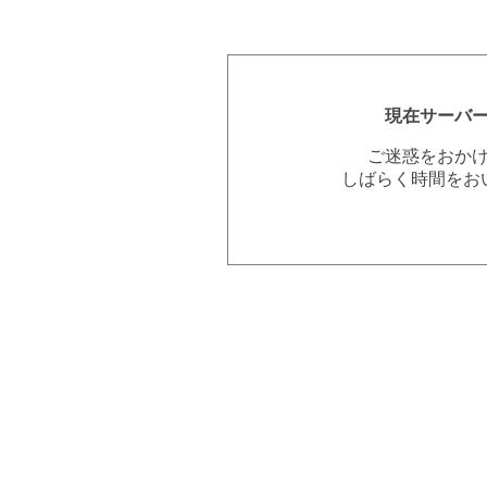
現在サーバ
ご迷惑をおか
しばらく時間をお