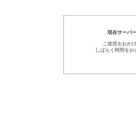
現在サーバ
ご迷惑をおか
しばらく時間をお