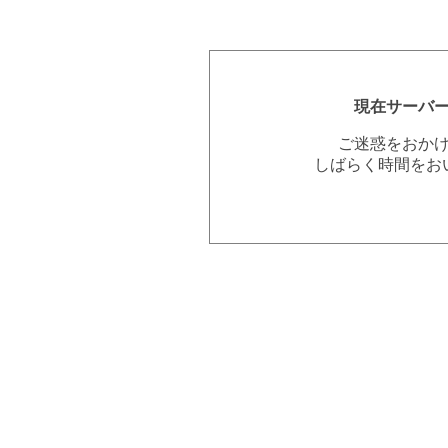
現在サーバ
ご迷惑をおか
しばらく時間をお