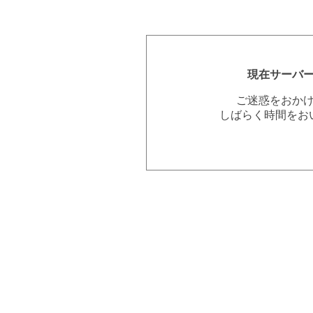
現在サーバ
ご迷惑をおか
しばらく時間をお