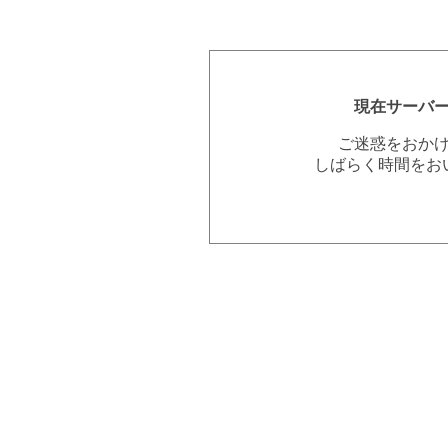
現在サーバ
ご迷惑をおか
しばらく時間をお