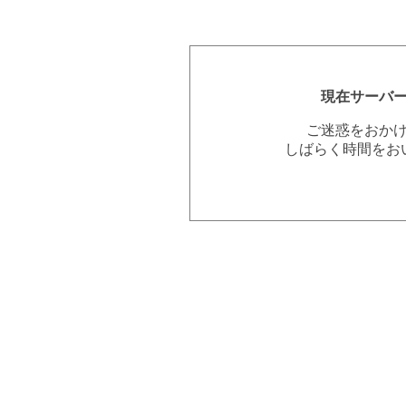
現在サーバ
ご迷惑をおか
しばらく時間をお