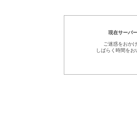
現在サーバ
ご迷惑をおか
しばらく時間をお