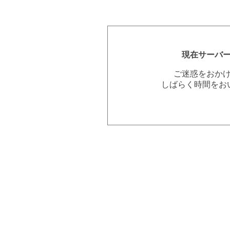
現在サーバ
ご迷惑をおか
しばらく時間をお