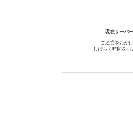
現在サーバ
ご迷惑をおか
しばらく時間をお