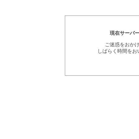
現在サーバ
ご迷惑をおか
しばらく時間をお