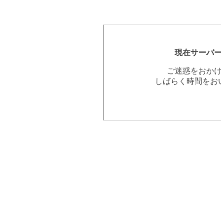
現在サーバ
ご迷惑をおか
しばらく時間をお