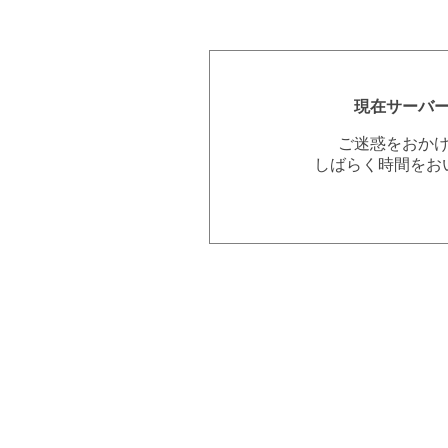
現在サーバ
ご迷惑をおか
しばらく時間をお