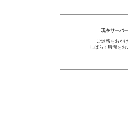
現在サーバ
ご迷惑をおか
しばらく時間をお