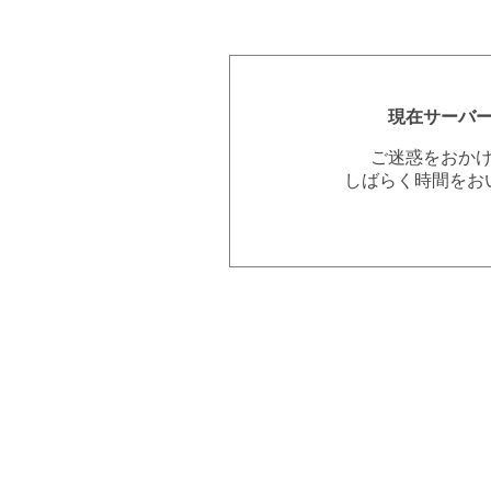
現在サーバ
ご迷惑をおか
しばらく時間をお