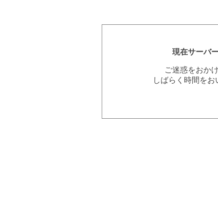
現在サーバ
ご迷惑をおか
しばらく時間をお