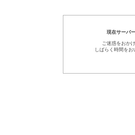
現在サーバ
ご迷惑をおか
しばらく時間をお