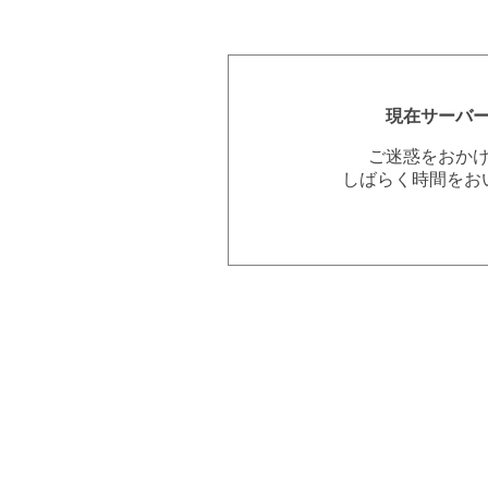
現在サーバ
ご迷惑をおか
しばらく時間をお