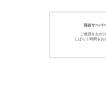
現在サーバ
ご迷惑をおか
しばらく時間をお