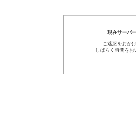
現在サーバ
ご迷惑をおか
しばらく時間をお