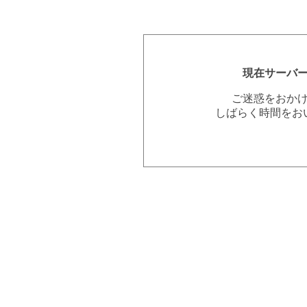
現在サーバ
ご迷惑をおか
しばらく時間をお