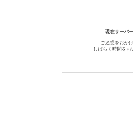
現在サーバ
ご迷惑をおか
しばらく時間をお