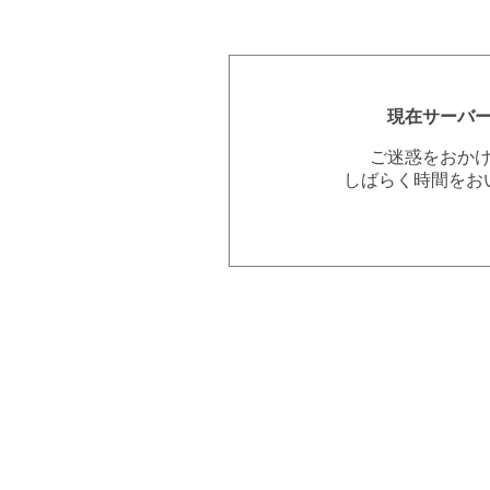
現在サーバ
ご迷惑をおか
しばらく時間をお