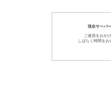
現在サーバ
ご迷惑をおか
しばらく時間をお