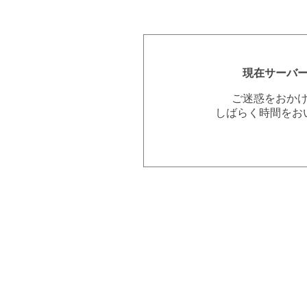
現在サーバ
ご迷惑をおか
しばらく時間をお