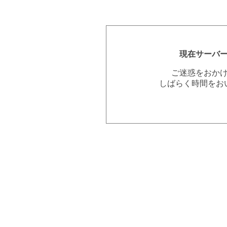
現在サーバ
ご迷惑をおか
しばらく時間をお