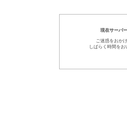
現在サーバ
ご迷惑をおか
しばらく時間をお