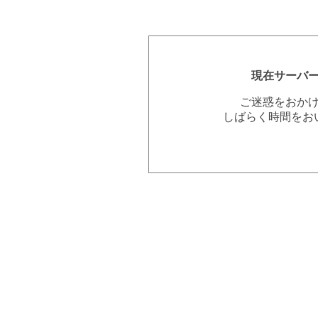
現在サーバ
ご迷惑をおか
しばらく時間をお