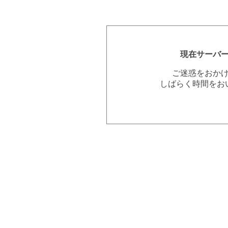
現在サーバ
ご迷惑をおか
しばらく時間をお