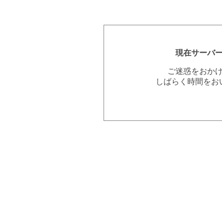
現在サーバ
ご迷惑をおか
しばらく時間をお