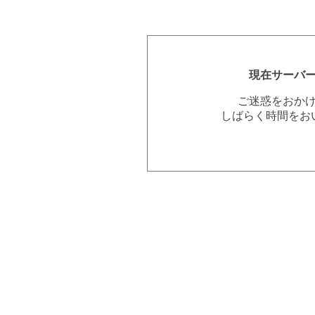
現在サーバ
ご迷惑をおか
しばらく時間をお