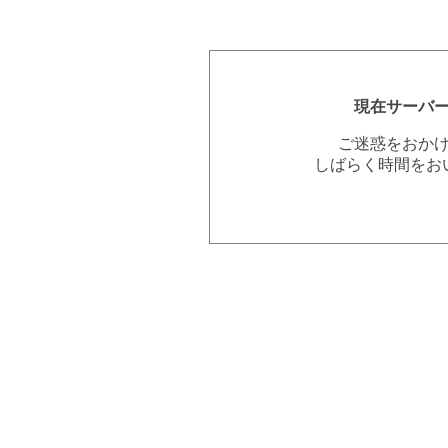
現在サーバ
ご迷惑をおか
しばらく時間をお