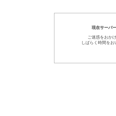
現在サーバ
ご迷惑をおか
しばらく時間をお