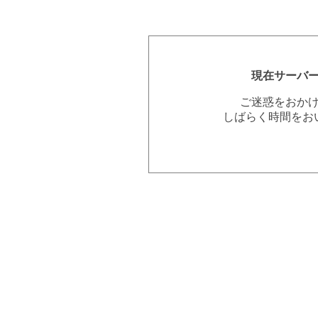
現在サーバ
ご迷惑をおか
しばらく時間をお