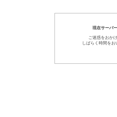
現在サーバ
ご迷惑をおか
しばらく時間をお