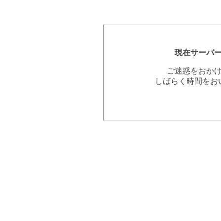
現在サーバ
ご迷惑をおか
しばらく時間をお