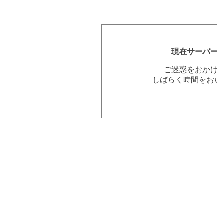
現在サーバ
ご迷惑をおか
しばらく時間をお