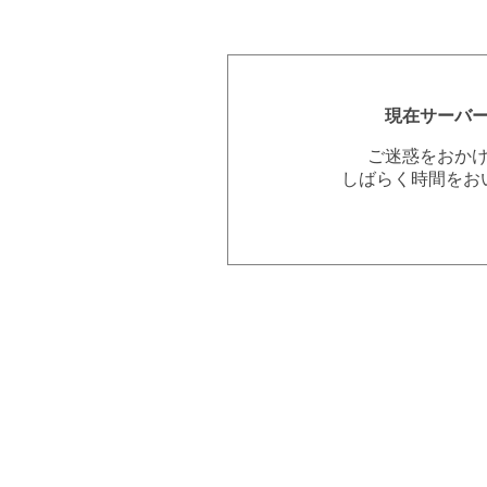
現在サーバ
ご迷惑をおか
しばらく時間をお