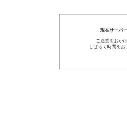
現在サーバ
ご迷惑をおか
しばらく時間をお