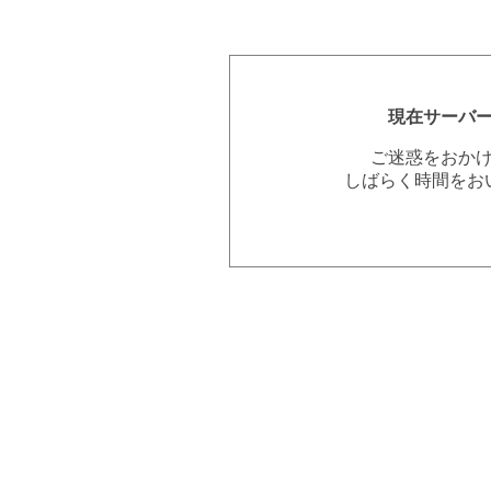
現在サーバ
ご迷惑をおか
しばらく時間をお