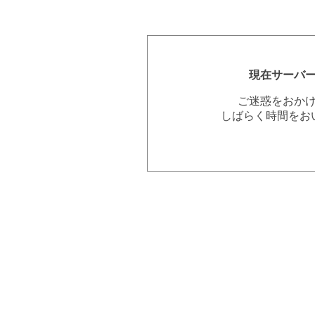
現在サーバ
ご迷惑をおか
しばらく時間をお