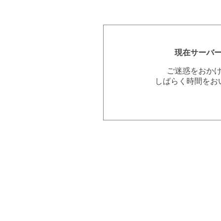
現在サーバ
ご迷惑をおか
しばらく時間をお