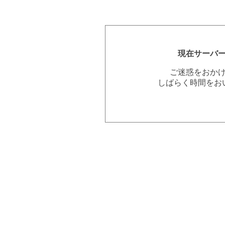
現在サーバ
ご迷惑をおか
しばらく時間をお